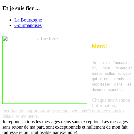
Et je suis fier ...
La Bourgogne
Gourmandises
Merci
Je saisis l'occasion,
ici, pour remercier
toutes celles et ceux
qui m'ont permis de
progresser dans les
diverses branches.
Chaque intervention
(information,
rectification, suppression) est reçue avec intérêt et traitée dans les
délais les meilleurs.
Je réponds à tous les messages reçus sans exception. Les messages
sans retour de ma part, sont exceptionnels et nullement de mon fait.
(adresse retour inutilisable par exemple)