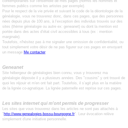
contemporaines sur l'ensemble de mes pages (hormis les hommes et
femmes publics comme les artistes par exemple).
Pour le respect de la vie privée et suivant le code de la déontologie de la
généalogie, vous ne trouverez donc, dans ces pages, que des personnes
nées depuis plus de 100 ans, à l’exception des individus trouvés sur des
sites (thème généalogie ou autre ex: geneanet) ou dont la mention est
portée dans des actes d’état civil accessibles à tous (ex : mention
marginale).
Toutefois, n'hésitez pas à me signaler une omission de confidentialité, ou
tout simplement votre désir de ne pas figurer sur ces pages en envoyant
un message
Me contacter
Geneanet
Site hébergeur de généalogies bien connu, vous y trouverez ma
généalogie déposée il y a plusieurs années. Des "cousins" y ont trouvé de
quoi les réjouir et m'en ont fait part. Toutefois, il s’agit plus en la matière
de la lignée co-agnatique. La lignée paternelle est reprise sur ces pages.
Les sites internet qui m'ont permis de progresser
Les sites que vous trouverez dans les articles ne sont pas attachés à
"
http://www.genealogies-bossu-bourgogne.fr
". Leur évocation relève
simplement d'une initiative personnelle.